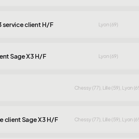
service client H/F
Lyon (69)
ient Sage X3 H/F
Lyon (69)
Chessy (77), Lille (59), Lyon (6
e client Sage X3 H/F
Chessy (77), Lille (59), Lyon (6