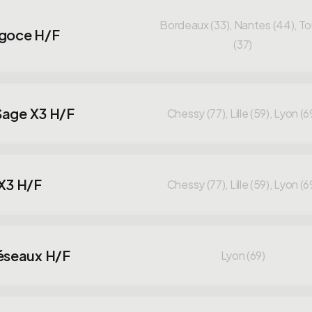
Bordeaux (33), Nantes (44), To
égoce H/F
(37)
 Sage X3 H/F
Chessy (77), Lille (59), Lyon (6
 X3 H/F
Chessy (77), Lille (59), Lyon (6
réseaux H/F
Lyon (69)