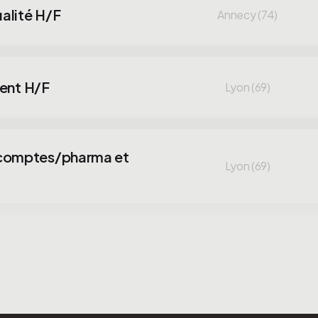
alité H/F
Annecy (74)
ient H/F
Lyon (69)
 comptes/pharma et
Lyon (69)