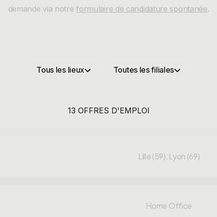
demande via notre
formulaire de candidature spontanée
.
Tous les lieux
Toutes les filiales
13 OFFRES D'EMPLOI
Lille (59), Lyon (69)
Home Office