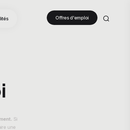
Offres d'emploi
ités
i
ement.
Si
aire une