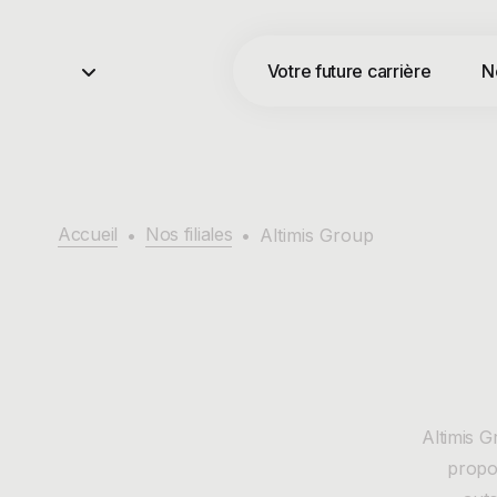
Votre future carrière
N
Accueil
Nos filiales
•
•
Altimis Group
Altimis 
propo