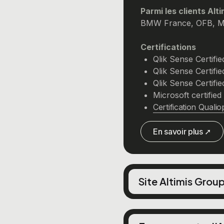
Parmi les clients Alt
BMW France, OFB, Med
Certifications
Qlik Sense Certifie
Qlik Sense Certifi
Qlik Sense Certifi
Microsoft certifie
Certification Qualio
En savoir plus ➚
Site Altimis Grou