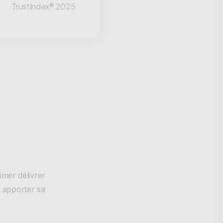
TrustIndex® 2025
imer délivrer
t apporter sa