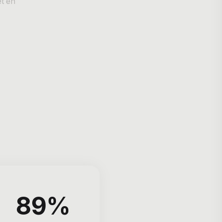
et en
89%