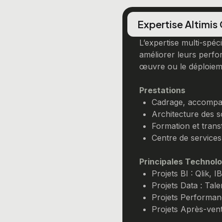
Expertise Altimis
L’expertise multi-spéci
améliorer leurs perfor
œuvre ou le déploieme
Prestations
Cadrage, accompag
Architecture des s
Formation et tran
Centre de services
Principales Technolo
Projets BI : Qlik,
Projets Data : Tal
Projets Performan
Projets Après-ven