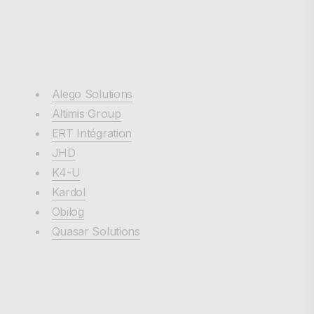
Nos métiers
Nos filiales
Alego Solutions
Altimis Group
ERT Intégration
JHD
K4-U
Kardol
Obilog
Quasar Solutions
Notre culture