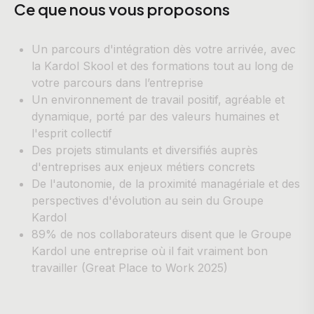
Ce que nous vous proposons
Un parcours d'intégration dès votre arrivée, avec
la Kardol Skool et des formations tout au long de
votre parcours dans l’entreprise
Un environnement de travail positif, agréable et
dynamique, porté par des valeurs humaines et
l'esprit collectif
Des projets stimulants et diversifiés auprès
d'entreprises aux enjeux métiers concrets
De l'autonomie, de la proximité managériale et des
perspectives d'évolution au sein du Groupe
Kardol
89% de nos collaborateurs disent que le Groupe
Kardol une entreprise où il fait vraiment bon
travailler (Great Place to Work 2025)