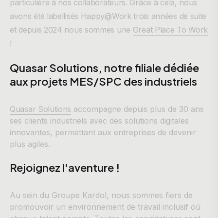
particulière à nos collaborateurs. Grâce à cela, nous
avons été labellisés Happy@Work trois années de suite
et depuis 2024 nous sommes une
Great Place To Work
!
Quasar Solutions, notre filiale dédiée
aux projets MES/SPC des industriels
Quasar Solutions
accompagne depuis plus de 30 ans
ses clients industriels avec des solutions digitales
innovantes, permettant aux entreprises de devenir
plus agiles.
Rejoignez l'aventure !
Au sein du Groupe Kardol, nous sommes fiers de
promouvoir un environnement de travail inclusif où