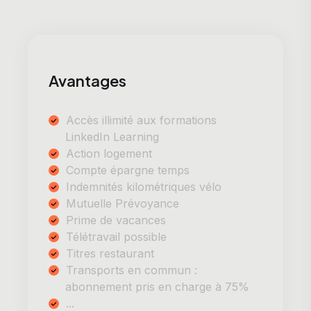
Avantages
Accès illimité aux formations
LinkedIn Learning
Action logement
Compte épargne temps
Indemnités kilométriques vélo
Mutuelle Prévoyance
Prime de vacances
Télétravail possible
Titres restaurant
Transports en commun :
abonnement pris en charge à 75%
...