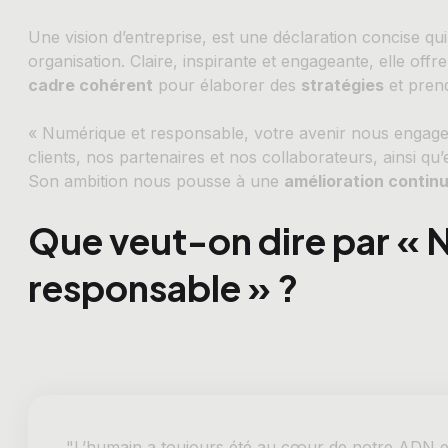
Une vision d’entreprise, est une déclaration concise qui 
organisation. Claire, inspirante et engageante, elle off
cadre cohérent
pour élaborer des
stratégies
et pren
« Numérique et responsable, votre avenir nous engage
clients, nos partenaires et nos collaborateurs, ainsi qu’e
Son ambition nous pousse à une
amélioration contin
Que veut-on dire par « 
responsable » ?
"L’humain a toujours été au cœur de notre ADN et