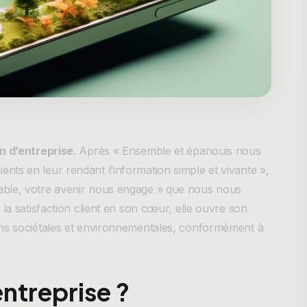
on d’entreprise
. Après « Ensemble et épanouis nous
ts en leur rendant l’information simple et vivante »,
able, votre avenir nous engage » que nous nous
la satisfaction client en son cœur, elle ouvre son
ons sociétales et environnementales, conformément à
entreprise ?