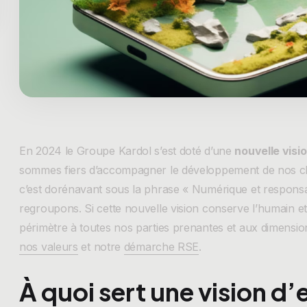
En 2024 le Groupe Kardol s’est doté d’une
nouvelle visi
sommes fiers d’accompagner le développement de nos clien
c’est dorénavant sous la phrase « Numérique et respons
regroupons. Si cette nouvelle vision conserve l’humain et 
périmètre à toutes nos parties prenantes et aux dimensi
nos valeurs
et notre
démarche RSE
.
À quoi sert une vision d’