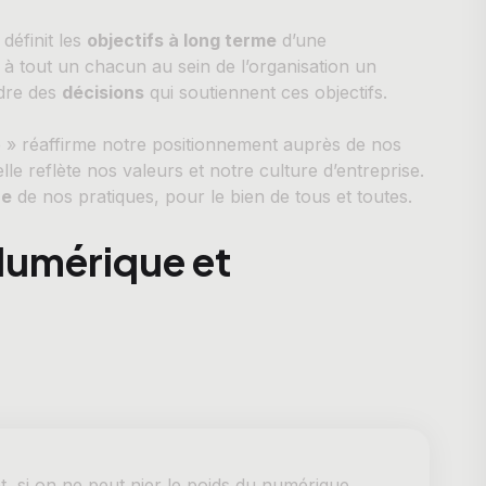
définit les
objectifs à long terme
d’une
re à tout un chacun au sein de l’organisation un
dre des
décisions
qui soutiennent ces objectifs.
 » réaffirme notre positionnement auprès de nos
lle reflète nos valeurs et notre culture d’entreprise.
ue
de nos pratiques, pour le bien de tous et toutes.
Numérique et
, si on ne peut nier le poids du numérique