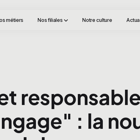
os métiers
Nos filiales
Notre culture
Actual
t responsable
ngage" : la nou