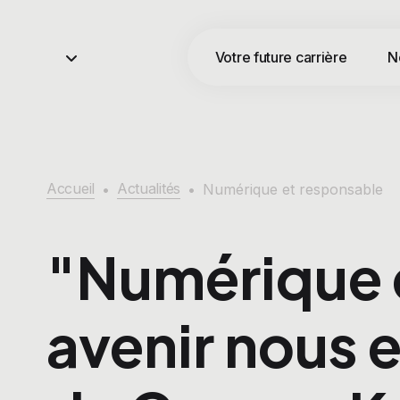
Votre future carrière
N
Accueil
Actualités
•
•
Numérique et responsable
"Numérique e
avenir nous e