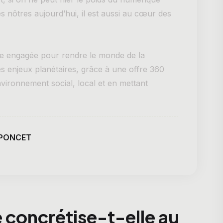
es nôtres aujourd’hui, il est aussi au cœur des
ise engagée pour rendre le monde de la
es enjeux planétaires, grâce à une offre 360
vironnement social, local et en mettant
 PONCET
 concrétise-t-elle au