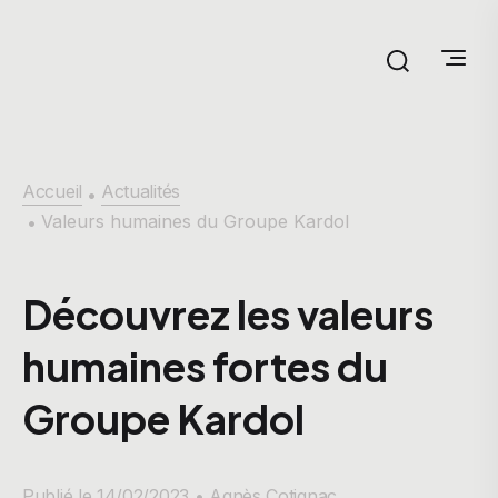
Accueil
Actualités
•
Valeurs humaines du Groupe Kardol
•
Découvrez les valeurs
humaines fortes du
Groupe Kardol
Publié le 14/02/2023 •
Agnès Cotignac