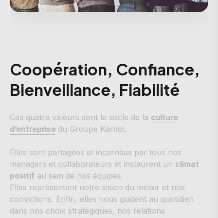
Coopération, Confiance,
Bienveillance, Fiabilité
Ces quatre valeurs sont le socle de la
culture
d’entreprise
du Groupe Kardol.
Elles sont partagées et incarnées par tous nos
managers et collaborateurs et instaurent un
climat
positif
au sein de nos équipes.
Elles représentent notre vision du métier et nos
convictions. Enfin, elles nous guident au quotidien
dans nos choix stratégiques, nos relations