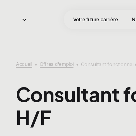
Votre future carrière
N
Accueil
Offres d'emploi
•
•
Consultant fonctionnel 
Consultant f
H/F