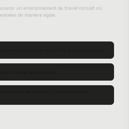
uvoir un environnement de travail inclusif où
aminées de manière égale.
 votre parcours et répondre à vos questions.
rection pour approfondir.
c les prochaines étapes si nous avançons