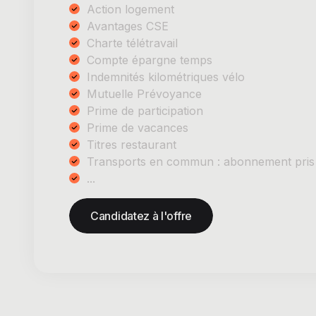
Action logement
Avantages CSE
Charte télétravail
Compte épargne temps
Indemnités kilométriques vélo
Mutuelle Prévoyance
Prime de participation
Prime de vacances
Titres restaurant
Transports en commun : abonnement pris
...
Candidatez à l'offre