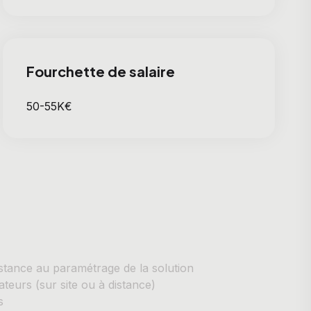
Fourchette de salaire
50-55K€
ssistance au paramétrage de la solution
sateurs (sur site ou à distance)
s