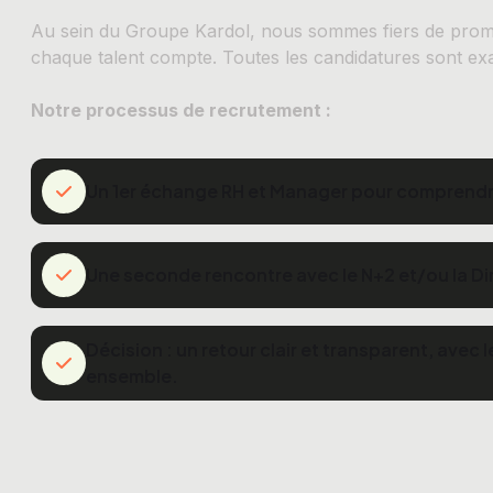
Au sein du Groupe Kardol, nous sommes fiers de promo
chaque talent compte. Toutes les candidatures sont ex
Notre processus de recrutement :
Un 1er échange RH et Manager pour comprendre
Une seconde rencontre avec le N+2 et/ou la Di
Décision : un retour clair et transparent, ave
ensemble.