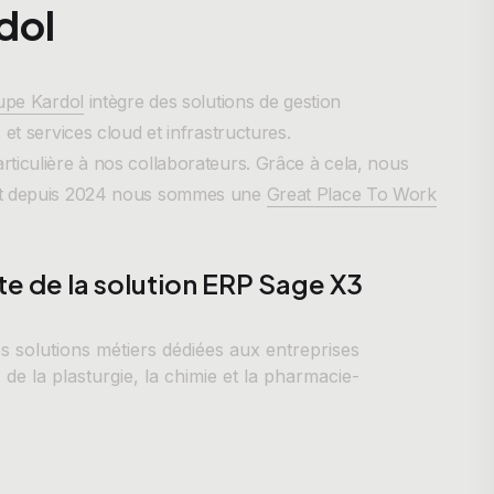
dol
upe Kardol
intègre des solutions de gestion
et services cloud et infrastructures.
ticulière à nos collaborateurs. Grâce à cela, nous
 et depuis 2024 nous sommes une
Great Place To Work
rte de la solution ERP Sage X3
 solutions métiers dédiées aux entreprises
, de la plasturgie, la chimie et la pharmacie-