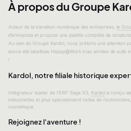
À propos du Groupe Kar
Acteur de la transition numérique des entreprises,
le Gro
d’entreprise et propose une palette complète de solutions 
Au sein du Groupe Kardol, nous prêtons une attention par
avons été labellisés Happy@Work trois années de suite
!
Kardol, notre filiale historique expe
Intégrateur leader de l’ERP Sage X3,
Kardol
a conçu des
industrielles et plus spécialement celles de l’automotive
cosmétique.
Rejoignez l'aventure !