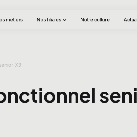
os métiers
Nos filiales
Notre culture
Actual
senior X3
onctionnel sen