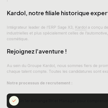
!
Kardol, notre filiale historique expe
Intégrateur leader de l’ERP Sage X3,
Kardol
a conçu des
industrielles et plus spécialement celles de l’automotive
cosmétique.
Rejoignez l'aventure !
Au sein du Groupe Kardol, nous sommes fiers de promo
chaque talent compte. Toutes les candidatures sont ex
Notre processus de recrutement :
Un 1er échange RH et Manager pour comprendre