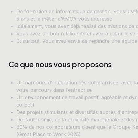
De formation en informatique de gestion, vous justi
5 ans et le métier d’AMOA vous intéresse
Idéalement, vous avez déjà réalisé des missions de
Vous avez un bon relationnel et avez à cœur le serv
Et surtout, vous avez envie de rejoindre une équip
Ce que nous vous proposons
Un parcours d'intégration dès votre arrivée, avec l
votre parcours dans l’entreprise
Un environnement de travail positif, agréable et dy
collectif
Des projets stimulants et diversifiés auprès d'entre
De l'autonomie, de la proximité managériale et des 
89% de nos collaborateurs disent que le Groupe Kard
(Great Place to Work 2025)