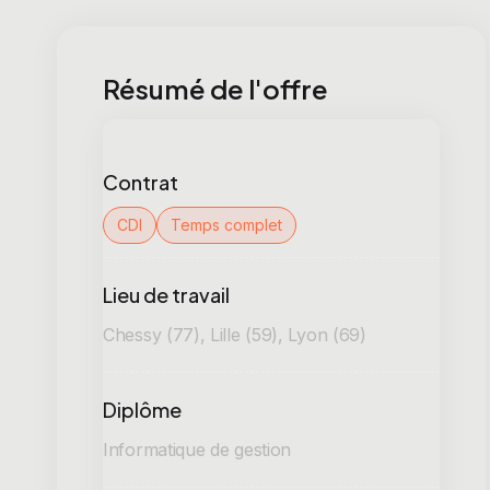
Résumé de l'offre
Contrat
CDI
Temps complet
Lieu de travail
Chessy (77), Lille (59), Lyon (69)
Diplôme
Informatique de gestion