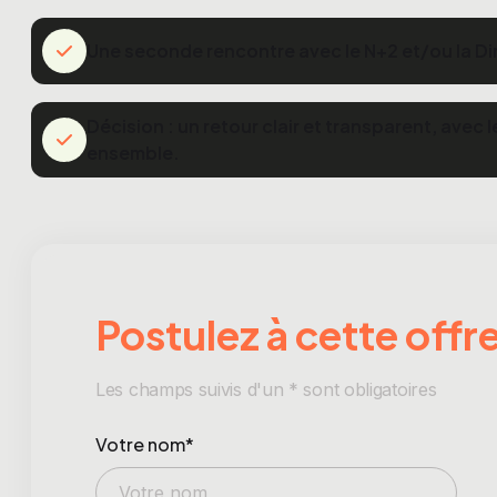
Une seconde rencontre avec le N+2 et/ou la Di
Décision : un retour clair et transparent, ave
ensemble.
Postulez à cette offr
Les champs suivis d'un * sont obligatoires
Votre nom*