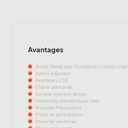
Avantages
Accès illimité aux formations LinkedIn Lea
Action logement
Avantages CSE
Charte télétravail
Compte épargne temps
Indemnités kilométriques vélo
Mutuelle Prévoyance
Prime de participation
Prime de vacances