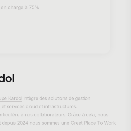
 en charge à 75%
dol
upe Kardol
intègre des solutions de gestion
et services cloud et infrastructures.
ticulière à nos collaborateurs. Grâce à cela, nous
 et depuis 2024 nous sommes une
Great Place To Work