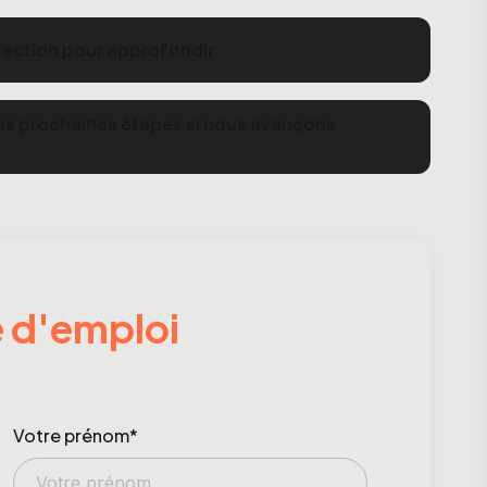
rection pour approfondir.
c les prochaines étapes si nous avançons
e d'emploi
Votre prénom*