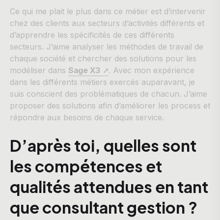
Ce qui me plait le plus dans ce métier est d’intervenir
chez des clients aux secteurs d’activités différents et
d’apprendre les spécificités de ces différents
secteurs. J’aime analyser les méthodes de travail de
chaque société et chercher des solutions pour les
modéliser dans
Sage X3
➚
. Avec mon expérience
dans les différents métiers exercés auparavant, je
suis conscient des problématiques de chacun. J’aime
proposer des solutions afin d’améliorer les process et
répondre aux besoins de chaque service.
D’après toi, quelles sont
les compétences et
qualités attendues en tant
que consultant gestion ?