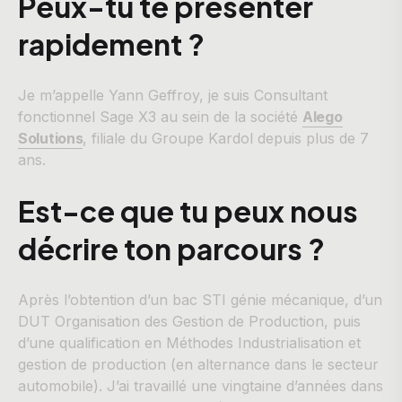
Peux-tu te présenter
rapidement ?
Je m’appelle Yann Geffroy, je suis Consultant
fonctionnel Sage X3 au sein de la société
Alego
Solutions
, filiale du Groupe Kardol depuis plus de 7
ans.
Est-ce que tu peux nous
décrire ton parcours ?
Après l’obtention d’un bac STI génie mécanique, d’un
DUT Organisation des Gestion de Production, puis
d’une qualification en Méthodes Industrialisation et
gestion de production (en alternance dans le secteur
automobile). J’ai travaillé une vingtaine d’années dans