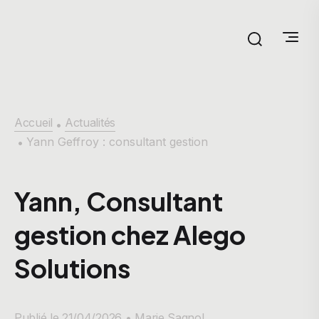
Accueil
Actualités
•
Yann Geffroy : consultant gestion
•
Yann, Consultant
gestion chez Alego
Solutions
Publié le 21/04/2026 •
Marie Sagnol