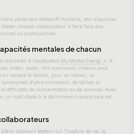
 notre partenaire Malakoff Humanis, afin d’apporter
t d’aider chaque collaborateur à faire face aux
ersonnel ou professionnel.
 capacités mentales de chacun
s d’accéder à l’application
My Mental Energy ➚
. A
ques (vidéo, audio, mini-exercices), chacun peut
u en ressent le besoin, pour se relaxer, se
t synonymes d’ultra-connexion, de tâches et
et difficultés de concentration ou de sommeil. Avec
, un outil d’aide à la déconnexion quand cela est
collaborateurs
place plusieurs ateliers sur l’hygiène de vie, le