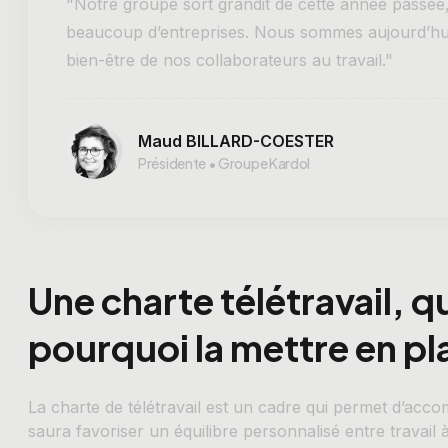
"Notre groupe sort grandit de cette année passée
beaucoup d’entreprises. Nous sommes aujourd’hui p
bien-être de nos collaborateurs au travail."
Maud BILLARD-COESTER
Présidente • Groupe Kardol
Une charte télétravail, q
pourquoi la mettre en pl
La charte de télétravail est un cadre qui permet d’ac
saura favoriser un équilibre personnalisé entre travail à