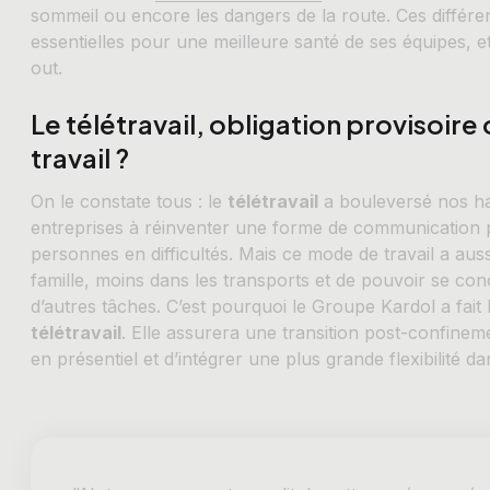
sommeil ou encore les dangers de la route. Ces différ
essentielles pour une meilleure santé de ses équipes, et
out.
Le télétravail, obligation provisoire
travail ?
On le constate tous : le
télétravail
a bouleversé nos ha
entreprises à réinventer une forme de communication p
personnes en difficultés. Mais ce mode de travail a au
famille, moins dans les transports et de pouvoir se con
d’autres tâches. C’est pourquoi le Groupe Kardol a fait
télétravail
. Elle assurera une transition post-confinem
en présentiel et d’intégrer une plus grande flexibilité da