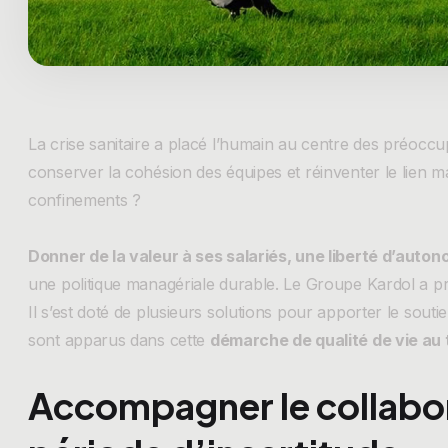
La crise sanitaire a placé l’humain au centre des préoc
conserver la cohésion des équipes et réinventer le lien ma
confinements ?
Donner de la valeur à ses salariés, une liberté d’aut
une politique managériale durable. Le Groupe Kardol a pri
Il s’est doté de plusieurs solutions pour apporter le souti
sont apparus dans cette
démarche de qualité de vie au 
Accompagner le collabo