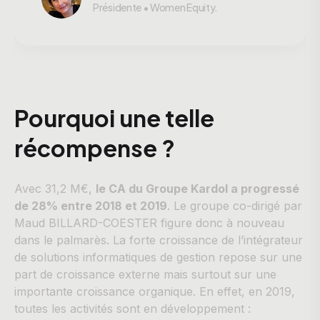
Présidente • Women Equity.
Pourquoi une telle
récompense ?
Avec 31,2 M€,
le CA du Groupe Kardol a progressé
de 28% entre 2018 et 2019
. Le groupe co-dirigé par
Maud BILLARD-COESTER figure donc à nouveau
dans le palmarès. La forte croissance de l’intégrateur
de solutions informatiques de gestion repose sur une
part de croissance externe mais surtout sur une
importante croissance organique. En effet, en 2019,
toutes les activités sont en développement :