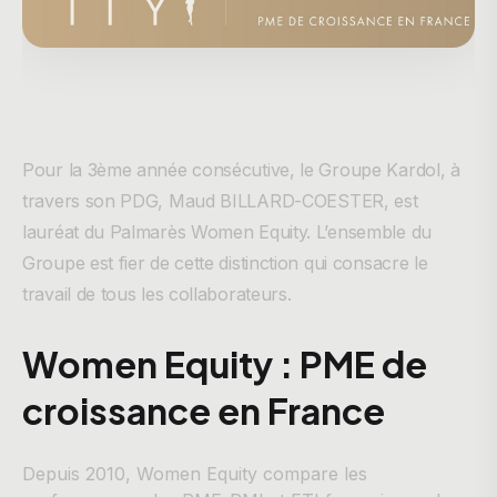
Pour la 3ème année consécutive, le Groupe Kardol, à
travers son PDG, Maud BILLARD-COESTER, est
lauréat du Palmarès Women Equity. L’ensemble du
Groupe est fier de cette distinction qui consacre le
travail de tous les collaborateurs.
Women Equity : PME de
croissance en France
Depuis 2010, Women Equity compare les