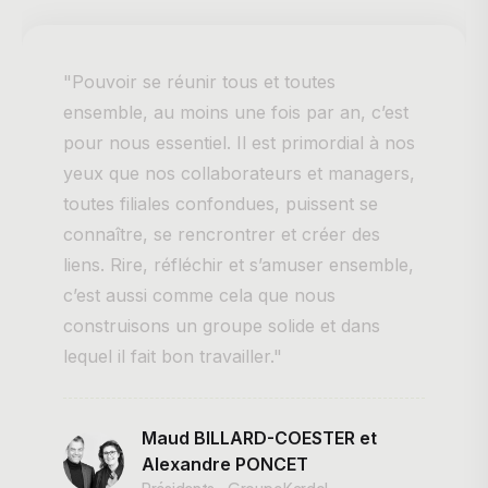
"Pouvoir se réunir tous et toutes
ensemble, au moins une fois par an, c’est
pour nous essentiel. Il est primordial à nos
yeux que nos collaborateurs et managers,
toutes filiales confondues, puissent se
connaître, se rencrontrer et créer des
liens. Rire, réfléchir et s’amuser ensemble,
c’est aussi comme cela que nous
construisons un groupe solide et dans
lequel il fait bon travailler."
Maud BILLARD-COESTER et
Alexandre PONCET
Présidents • Groupe Kardol