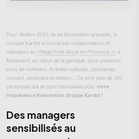
Pour l’édition 2024 de sa Konvention annuelle, le
Groupe Kardol a convié ses collaborateurs et
managers au
Village Pont Royal en Provence ➚
, à
Mallemort, au cœur de la garrigue, pour plusieurs
jours de cohésion. Activités ludiques, spectacles,
concert, séminaire et ateliers… Ce sont plus de 230
personnes qui se sont retrouvées pour
vivre
l’expérience Konvention Groupe Kardol !
Des managers
sensibilisés au