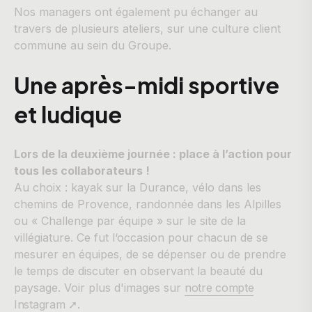
Nos managers ont également pu échanger au
travers de plusieurs ateliers, sur une culture client
commune au sein du Groupe.
Une après-midi sportive
et ludique
Lors de la deuxième journée : place à l’action pour
tous les collaborateurs !
Au choix : kayak sur la Durance, vélo dans les
chemins de Provence, randonnée dans les Alpilles
ou « Challenge par équipe » sur le site de la
villégiature. Ce fut l‘occasion pour chacun de se
mesurer en équipes, de se dépenser ou de prendre
le temps de discuter en observant la beauté du
paysage. Voir plus d'images sur
notre compte
Instagram ➚
.