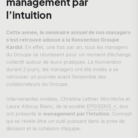
management par
l’intuition
Cette année, le séminaire annuel de nos managers
s’est retrouvé adossé à la Konvention Groupe
Kardol
. En effet, une fois par an, tous les managers
du Groupe se réunissent pour un moment d’échange
collectif autour de leurs pratiques. La Konvention
durant 2 jours, les managers ont été invités à se
retrouver un journée avant l’ensemble des
collaborateurs du Groupe.
Intervenantes invitées, Christina Lettner Mormiche et
Laure Albouy Blanc, de la société
EPSISENS ➚
, leur
ont présenté le
management par l’intuition
. Concept
qui se révèle être un outil puissant dans la prise de
décision et la cohésion d’équipe.