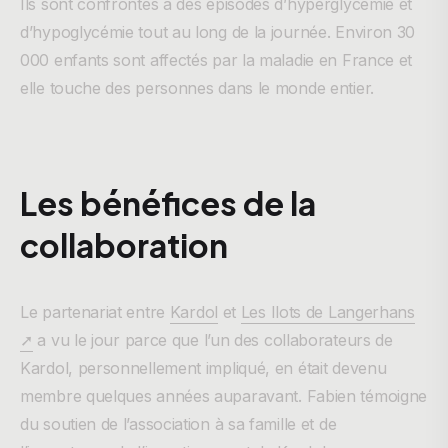
Ils sont confrontés à des épisodes d’hyperglycémie et
d’hypoglycémie tout au long de la journée. Environ 30
000 enfants sont affectés par la maladie en France et
elle touche des personnes dans le monde entier.
Les bénéfices de la
collaboration
Le partenariat entre
Kardol
et
Les Ilots de Langerhans
➚
a vu le jour parce que l’un des collaborateurs de
Kardol, personnellement impliqué, en était devenu
membre quelques années auparavant. Fabien témoigne
du soutien de l’association à sa famille et de