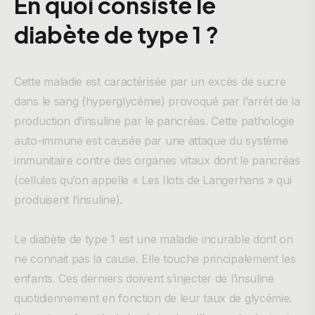
En quoi consiste le
diabète de type 1 ?
Cette maladie est caractérisée par un excès de sucre
dans le sang (hyperglycémie) provoqué par l’arrêt de la
production d’insuline par le pancréas. Cette pathologie
auto-immune est causée par une attaque du système
immunitaire contre des organes vitaux dont le pancréas
(cellules qu’on appelle « Les Ilots de Langerhans » qui
produisent l’insuline).
Le diabète de type 1 est une maladie incurable dont on
ne connait pas la cause. Elle touche principalement les
enfants. Ces derniers doivent s’injecter de l’insuline
quotidiennement en fonction de leur taux de glycémie.