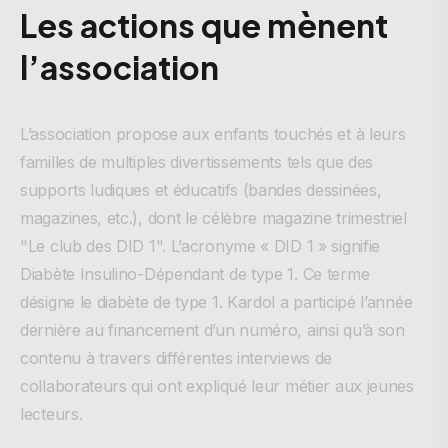
Les actions que mènent
l’association
L’association propose aux enfants touchés et à leurs
familles de multiples divertissements tels que des
supports ludiques et éducatifs (bandes dessinées,
magazines, etc.), dont le célèbre magazine trimestriel
"Le club des DID 1". L’acronyme « DID 1 » signifie
Diabète Insulino-Dépendant de type 1. Ce terme
désigne le diabète de type 1. Kardol a participé l’année
dernière au financement d’un numéro, ainsi qu’à son
contenu à travers différentes interviews de
collaborateurs qui ont expliqué leur métier aux jeunes
lecteurs.